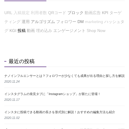
URL
入稿規定
利用者数
QRコード
ブロック
動画広告
KPI
ターゲ
ティング
運用
アルゴリズム
フォロワー
DM
marketing
ハッシュタ
グ
KGI
投稿
動画
埋め込み
エンゲージメント
Shop Now
最近の投稿
ナノインフルエンサーとは？フォロワーが少なくても成果が出る理由と探し方を解説
2020.11.24
インスタグラムの発見タブに「Instagramショップ」が新たに登場！
2020.11.17
インスタに投稿できる動画の長さを形式別に解説！おすすめの編集方法も紹介
2020.11.02