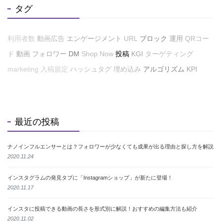
タグ
利用者数
動画広告
エンゲージメント
URL
ブロック
運用
QRコー
ド
動画
フォロワー
DM
Shop Now
投稿
KGI
ターゲティング
marketing
入稿規定
ハッシュタグ
埋め込み
アルゴリズム
KPI
最近の投稿
ナノインフルエンサーとは？フォロワーが少なくても成果が出る理由と探し方を解説
2020.11.24
インスタグラムの発見タブに「Instagramショップ」が新たに登場！
2020.11.17
インスタに投稿できる動画の長さを形式別に解説！おすすめの編集方法も紹介
2020.11.02