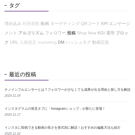
タグ
埋め込み
利用者数
動画
ターゲティング
QRコード
KPI
エンゲージ
メント
アルゴリズム
フォロワー
投稿
Shop Now
KGI
運用
ブロッ
ク
URL
入稿規定
marketing
DM
ハッシュタグ
動画広告
最近の投稿
ナノインフルエンサーとは？フォロワーが少なくても成果が出る理由と探し方を解説
2020.11.24
インスタグラムの発見タブに「Instagramショップ」が新たに登場！
2020.11.17
インスタに投稿できる動画の長さを形式別に解説！おすすめの編集方法も紹介
2020.11.02