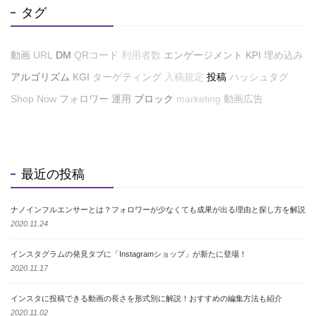
タグ
動画
URL
DM
QRコード
利用者数
エンゲージメント
KPI
埋め込み
アルゴリズム
KGI
ターゲティング
入稿規定
投稿
ハッシュタグ
Shop Now
フォロワー
運用
ブロック
marketing
動画広告
最近の投稿
ナノインフルエンサーとは？フォロワーが少なくても成果が出る理由と探し方を解説
2020.11.24
インスタグラムの発見タブに「Instagramショップ」が新たに登場！
2020.11.17
インスタに投稿できる動画の長さを形式別に解説！おすすめの編集方法も紹介
2020.11.02