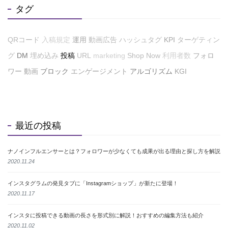
タグ
QRコード
入稿規定
運用
動画広告
ハッシュタグ
KPI
ターゲティン
グ
DM
埋め込み
投稿
URL
marketing
Shop Now
利用者数
フォロ
ワー
動画
ブロック
エンゲージメント
アルゴリズム
KGI
最近の投稿
ナノインフルエンサーとは？フォロワーが少なくても成果が出る理由と探し方を解説
2020.11.24
インスタグラムの発見タブに「Instagramショップ」が新たに登場！
2020.11.17
インスタに投稿できる動画の長さを形式別に解説！おすすめの編集方法も紹介
2020.11.02