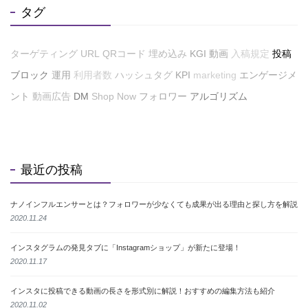
タグ
ターゲティング
URL
QRコード
埋め込み
KGI
動画
入稿規定
投稿
ブロック
運用
利用者数
ハッシュタグ
KPI
marketing
エンゲージメ
ント
動画広告
DM
Shop Now
フォロワー
アルゴリズム
最近の投稿
ナノインフルエンサーとは？フォロワーが少なくても成果が出る理由と探し方を解説
2020.11.24
インスタグラムの発見タブに「Instagramショップ」が新たに登場！
2020.11.17
インスタに投稿できる動画の長さを形式別に解説！おすすめの編集方法も紹介
2020.11.02