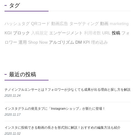
タグ
ハッシュタグ
QRコード
動画広告
ターゲティング
動画
marketing
KGI
ブロック
入稿規定
エンゲージメント
利用者数
URL
投稿
フォ
ロワー
運用
Shop Now
アルゴリズム
DM
KPI
埋め込み
最近の投稿
ナノインフルエンサーとは？フォロワーが少なくても成果が出る理由と探し方を解説
2020.11.24
インスタグラムの発見タブに「Instagramショップ」が新たに登場！
2020.11.17
インスタに投稿できる動画の長さを形式別に解説！おすすめの編集方法も紹介
2020.11.02