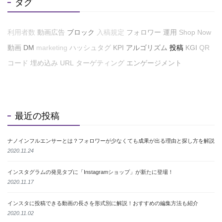
タグ
利用者数
動画広告
ブロック
入稿規定
フォロワー
運用
Shop Now
動画
DM
marketing
ハッシュタグ
KPI
アルゴリズム
投稿
KGI
QR
コード
埋め込み
URL
ターゲティング
エンゲージメント
最近の投稿
ナノインフルエンサーとは？フォロワーが少なくても成果が出る理由と探し方を解説
2020.11.24
インスタグラムの発見タブに「Instagramショップ」が新たに登場！
2020.11.17
インスタに投稿できる動画の長さを形式別に解説！おすすめの編集方法も紹介
2020.11.02