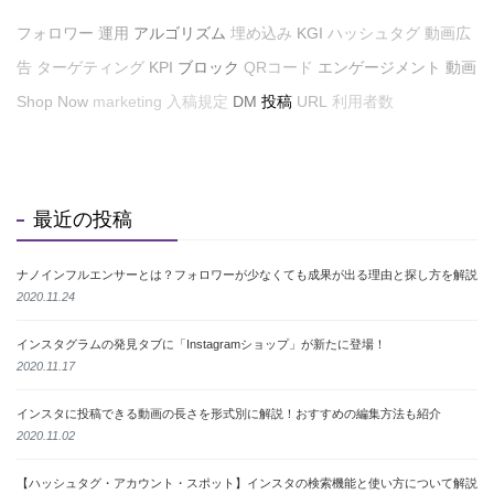
フォロワー
運用
アルゴリズム
埋め込み
KGI
ハッシュタグ
動画広
告
ターゲティング
KPI
ブロック
QRコード
エンゲージメント
動画
Shop Now
marketing
入稿規定
DM
投稿
URL
利用者数
最近の投稿
ナノインフルエンサーとは？フォロワーが少なくても成果が出る理由と探し方を解説
2020.11.24
インスタグラムの発見タブに「Instagramショップ」が新たに登場！
2020.11.17
インスタに投稿できる動画の長さを形式別に解説！おすすめの編集方法も紹介
2020.11.02
【ハッシュタグ・アカウント・スポット】インスタの検索機能と使い方について解説