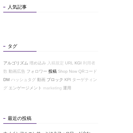
人気記事
タグ
アルゴリズム
埋め込み
入稿規定
URL
KGI
利用者
数
動画広告
フォロワー
投稿
Shop Now
QRコード
DM
ハッシュタグ
動画
ブロック
KPI
ターゲティン
グ
エンゲージメント
marketing
運用
最近の投稿