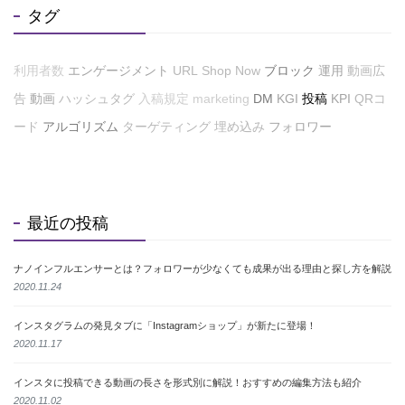
タグ
利用者数
エンゲージメント
URL
Shop Now
ブロック
運用
動画広
告
動画
ハッシュタグ
入稿規定
marketing
DM
KGI
投稿
KPI
QRコ
ード
アルゴリズム
ターゲティング
埋め込み
フォロワー
最近の投稿
ナノインフルエンサーとは？フォロワーが少なくても成果が出る理由と探し方を解説
2020.11.24
インスタグラムの発見タブに「Instagramショップ」が新たに登場！
2020.11.17
インスタに投稿できる動画の長さを形式別に解説！おすすめの編集方法も紹介
2020.11.02