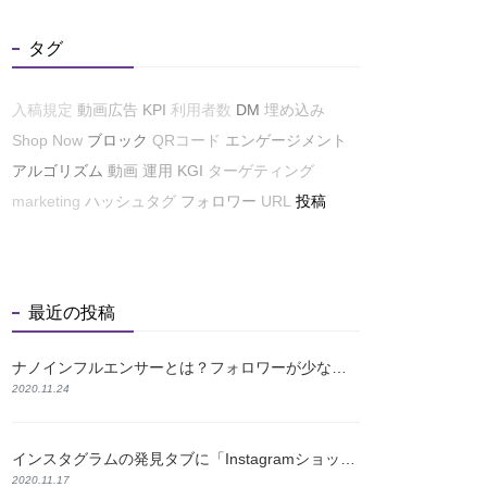
タグ
入稿規定
動画広告
KPI
利用者数
DM
埋め込み
Shop Now
ブロック
QRコード
エンゲージメント
アルゴリズム
動画
運用
KGI
ターゲティング
marketing
ハッシュタグ
フォロワー
URL
投稿
最近の投稿
ナノインフルエンサーとは？フォロワーが少なくても成果が出る理由と探し方を解説
2020.11.24
インスタグラムの発見タブに「Instagramショップ」が新たに登場！
2020.11.17