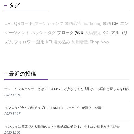
タグ
URL
QRコード
ターゲティング
動画広告
marketing
動画
DM
エン
ゲージメント
ハッシュタグ
ブロック
投稿
入稿規定
KGI
アルゴリ
ズム
フォロワー
運用
KPI
埋め込み
利用者数
Shop Now
最近の投稿
ナノインフルエンサーとは？フォロワーが少なくても成果が出る理由と探し方を解説
2020.11.24
インスタグラムの発見タブに「Instagramショップ」が新たに登場！
2020.11.17
インスタに投稿できる動画の長さを形式別に解説！おすすめの編集方法も紹介
2020.11.02