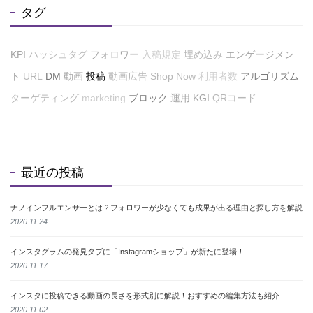
タグ
KPI
ハッシュタグ
フォロワー
入稿規定
埋め込み
エンゲージメン
ト
URL
DM
動画
投稿
動画広告
Shop Now
利用者数
アルゴリズム
ターゲティング
marketing
ブロック
運用
KGI
QRコード
最近の投稿
ナノインフルエンサーとは？フォロワーが少なくても成果が出る理由と探し方を解説
2020.11.24
インスタグラムの発見タブに「Instagramショップ」が新たに登場！
2020.11.17
インスタに投稿できる動画の長さを形式別に解説！おすすめの編集方法も紹介
2020.11.02