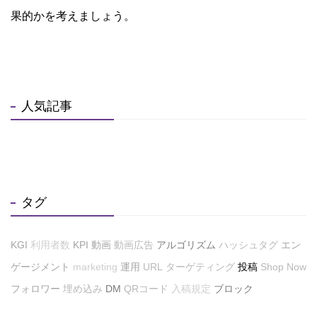
果的かを考えましょう。
人気記事
タグ
KGI
利用者数
KPI
動画
動画広告
アルゴリズム
ハッシュタグ
エン
ゲージメント
marketing
運用
URL
ターゲティング
投稿
Shop Now
フォロワー
埋め込み
DM
QRコード
入稿規定
ブロック