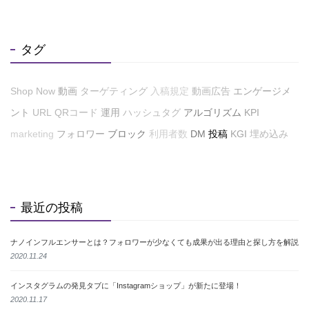
タグ
Shop Now
動画
ターゲティング
入稿規定
動画広告
エンゲージメ
ント
URL
QRコード
運用
ハッシュタグ
アルゴリズム
KPI
marketing
フォロワー
ブロック
利用者数
DM
投稿
KGI
埋め込み
最近の投稿
ナノインフルエンサーとは？フォロワーが少なくても成果が出る理由と探し方を解説
2020.11.24
インスタグラムの発見タブに「Instagramショップ」が新たに登場！
2020.11.17