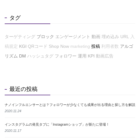
タグ
ターゲティング
ブロック
エンゲージメント
動画
埋め込み
URL
入
稿規定
KGI
QRコード
Shop Now
marketing
投稿
利用者数
アルゴ
リズム
DM
ハッシュタグ
フォロワー
運用
KPI
動画広告
最近の投稿
ナノインフルエンサーとは？フォロワーが少なくても成果が出る理由と探し方を解説
2020.11.24
インスタグラムの発見タブに「Instagramショップ」が新たに登場！
2020.11.17